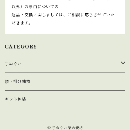
以外）の事由についての
返品・交換に関しましては、ご相談に応じさせていた
だきます。
CATEGORY
手ぬぐい
春 spring
額・掛け軸棒
夏 summer
ギフト包装
秋 autumn
© 手ぬぐい 染の安坊