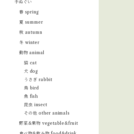
手ぬぐい
春 spring
夏 summer
秋 autumn
冬 winter
動物 animal
猫 cat
犬 dog
うさぎ rabbit
鳥 bird
魚 fish
昆虫 insect
その他 other animals
野菜&果物 vegetable&fruit
食べ物&飲み物 food&drink