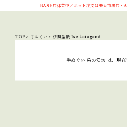
BASE店休業中／ネット注文は楽天市場店・A
TOP
手ぬぐい
伊勢型紙 Ise katagami
手ぬぐい 染の安坊 は、現