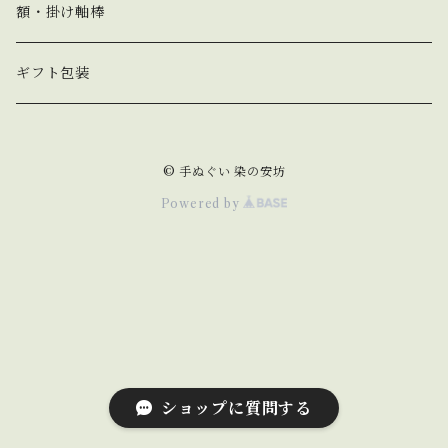
春 spring
額・掛け軸棒
夏 summer
ギフト包装
秋 autumn
© 手ぬぐい 染の安坊
冬 winter
Powered by
動物 animal
猫 cat
野菜&果物 vegetable&fruit
犬 dog
食べ物&飲み物 food&drink
ショップに質問する
うさぎ rabbit
縁起物 lucky charm