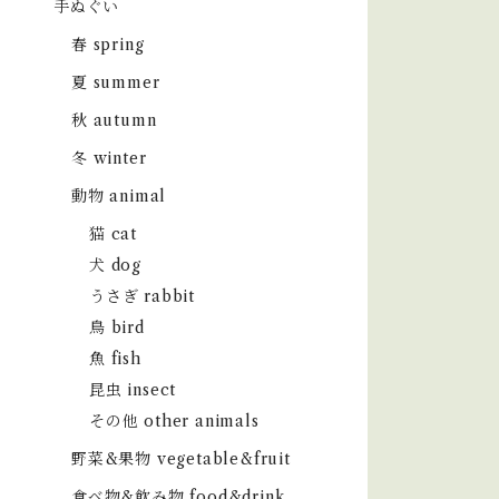
手ぬぐい
春 spring
夏 summer
秋 autumn
冬 winter
動物 animal
猫 cat
犬 dog
うさぎ rabbit
鳥 bird
魚 fish
昆虫 insect
その他 other animals
野菜&果物 vegetable&fruit
食べ物&飲み物 food&drink