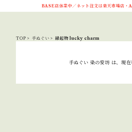
BASE店休業中／ネット注文は楽天市場店・A
TOP
手ぬぐい
縁起物 lucky charm
手ぬぐい 染の安坊 は、現