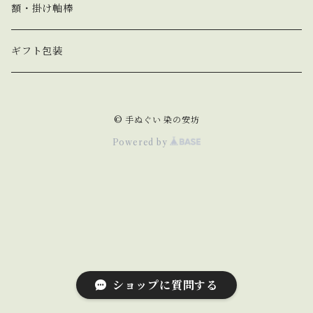
春 spring
額・掛け軸棒
夏 summer
ギフト包装
秋 autumn
© 手ぬぐい 染の安坊
冬 winter
Powered by
動物 animal
猫 cat
野菜&果物 vegetable&fruit
犬 dog
食べ物&飲み物 food&drink
ショップに質問する
うさぎ rabbit
縁起物 lucky charm