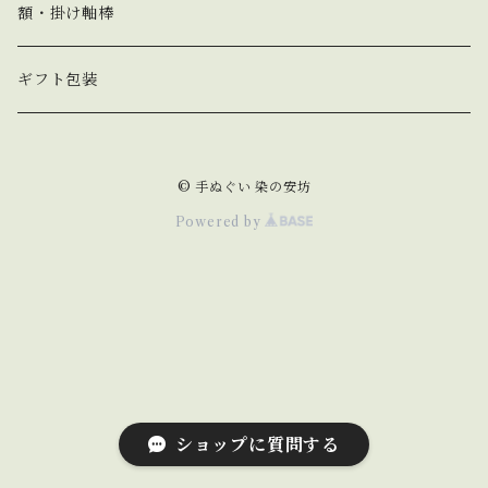
春 spring
額・掛け軸棒
夏 summer
ギフト包装
秋 autumn
© 手ぬぐい 染の安坊
冬 winter
Powered by
動物 animal
猫 cat
野菜&果物 vegetable&fruit
犬 dog
食べ物&飲み物 food&drink
ショップに質問する
うさぎ rabbit
縁起物 lucky charm