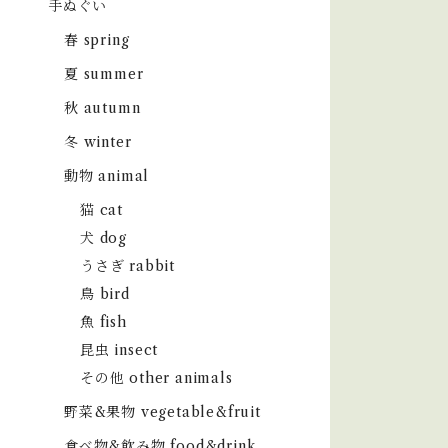
手ぬぐい
春 spring
夏 summer
秋 autumn
冬 winter
動物 animal
猫 cat
犬 dog
うさぎ rabbit
鳥 bird
魚 fish
昆虫 insect
その他 other animals
野菜&果物 vegetable&fruit
食べ物&飲み物 food&drink