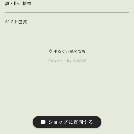
春 spring
額・掛け軸棒
夏 summer
ギフト包装
秋 autumn
© 手ぬぐい 染の安坊
冬 winter
Powered by
動物 animal
猫 cat
野菜&果物 vegetable&fruit
犬 dog
食べ物&飲み物 food&drink
ショップに質問する
うさぎ rabbit
縁起物 lucky charm