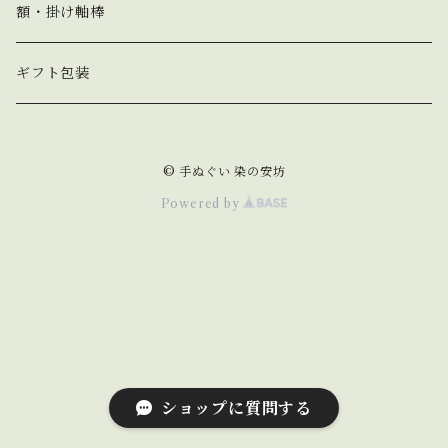
春 spring
額・掛け軸棒
夏 summer
ギフト包装
秋 autumn
© 手ぬぐい 染の安坊
冬 winter
Powered by
動物 animal
猫 cat
野菜&果物 vegetable&fruit
犬 dog
食べ物&飲み物 food&drink
ショップに質問する
うさぎ rabbit
縁起物 lucky charm