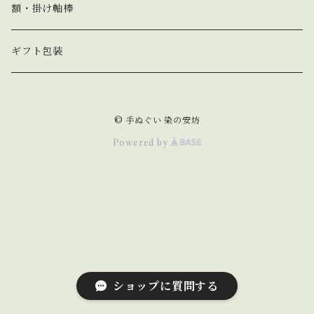
春 spring
額・掛け軸棒
夏 summer
ギフト包装
秋 autumn
© 手ぬぐい 染の安坊
冬 winter
Powered by
動物 animal
猫 cat
野菜&果物 vegetable&fruit
犬 dog
食べ物&飲み物 food&drink
ショップに質問する
うさぎ rabbit
縁起物 lucky charm