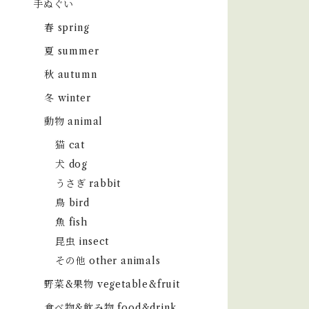
手ぬぐい
春 spring
夏 summer
秋 autumn
冬 winter
動物 animal
猫 cat
犬 dog
うさぎ rabbit
鳥 bird
魚 fish
昆虫 insect
その他 other animals
野菜&果物 vegetable&fruit
食べ物&飲み物 food&drink