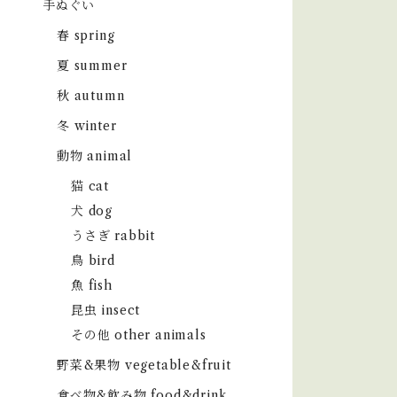
手ぬぐい
春 spring
夏 summer
秋 autumn
冬 winter
動物 animal
猫 cat
犬 dog
うさぎ rabbit
鳥 bird
魚 fish
昆虫 insect
その他 other animals
野菜&果物 vegetable&fruit
食べ物&飲み物 food&drink